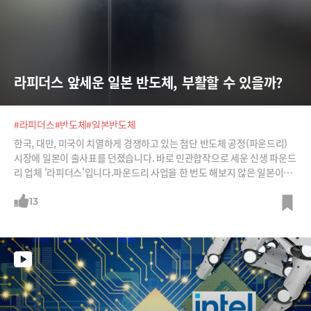
라피더스 앞세운 일본 반도체, 부활할 수 있을까?
#라피더스
#반도체
#일본반도체
한국, 대만, 미국이 치열하게 경쟁하고 있는 첨단 반도체 공정(파운드리)
시장에 일본이 출사표를 던졌습니다. 바로 민관합작으로 세운 신생 파운드
리 업체 '라피더스'입니다.파운드리 사업을 한 번도 해보지 않은 일본이지
만 국가주도로 해외기술을 이전받아 삼성전자, TSMC와 어깨를 나란히 하
겠다는 계획입니다. 한때 전 세계를 주름잡던 '일본 반도체'의 부활을 노리
13
는 것이죠.하지만 라피더스의 모습에서 일본의 마지막 메모리 반도체 회사
였던 '엘피다 메모리'의 모습이 엿보이기도 합니다. 엘피다가 실패했던 그
이유로 라피더스도 실패할 가능성이 높다는 것이죠.