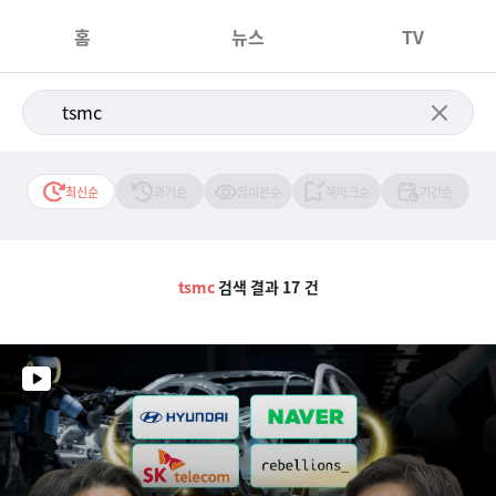
홈
뉴스
TV
최신순
과거순
많이본순
북마크순
기간순
tsmc
검색 결과 17 건