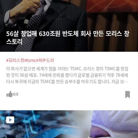
56살 창업해 630조원 반도체 회사 만든 모리스 창 
스토리
#모리스창
#tsmc
#파운드리
이 회사가 없으면 세계가 멈출 거라는 TSMC. 모리스 창이 TSMC를 창업
한 것이 56살 때죠. 74세에 은퇴를 했다가 글로벌 금융위기 직후 78세에
다시 복귀에 지금의 TSMC를 만든 승부수를 띄우기도 합니다. 지금 모리스
창의 나이 91세. 파운드리 모델을 고안하고 키울 수 있었던 모리스 창의 여
정을 살펴봅니다.
69