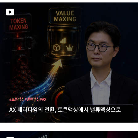
#토큰맥싱
#밸류맥싱
#AX
AX 패러다임의 전환, 토큰맥싱에서 밸류맥싱으로