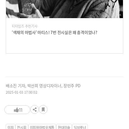
티타임즈 추천기사
‘색채의 마법사’ 마티스! 7번 전시실은 왜 충격이었나?
배소진 기자, 박선희 영상디자이너, 장민주 PD
2025-01-03 17:00:02
11
미피
전시회
미피와마법우체통
현대미술
딕브루너