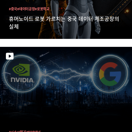
#중국
#데이터공장
#로봇학교
휴머노이드 로봇 가르치는 중국 데이터 제조공장의
실체
#aidc
#전기
#800VDC