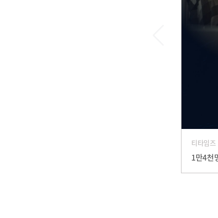
티타임즈
1만4천