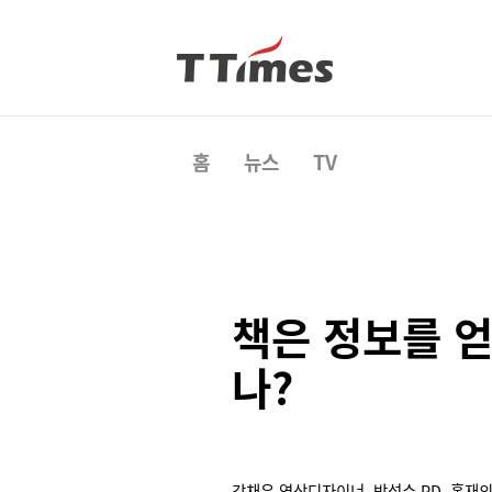
홈
뉴스
TV
책은 정보를 얻
나?
강채은 영상디자이너, 박성수 PD, 홍재의