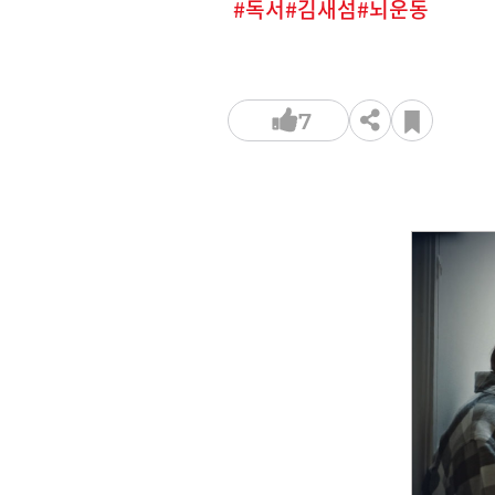
독서
김새섬
뇌운동
7