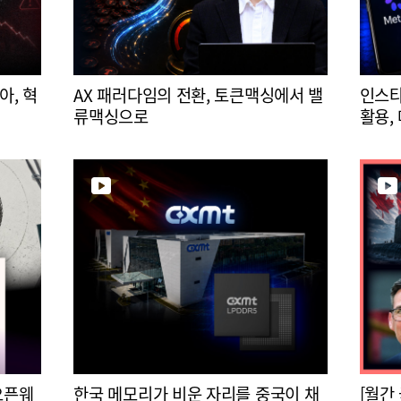
아, 혁
AX 패러다임의 전환, 토큰맥싱에서 밸
인스타
류맥싱으로
활용,
오픈웨
한국 메모리가 비운 자리를 중국이 채
[월간