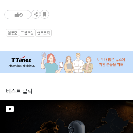
9
임동준
프롬프팅
앤트로픽
베스트 클릭