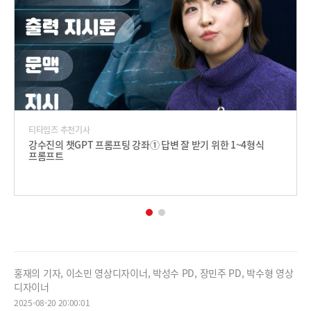
티타임즈 추천기사
강수진의 챗GPT 프롬프팅 강좌① 답변 잘 받기 위한 1~4형식
프롬프트
홍재의 기자, 이소민 영상디자이너, 박성수 PD, 장민주 PD, 박수형 영상
디자이너
2025-08-20 20:00:01