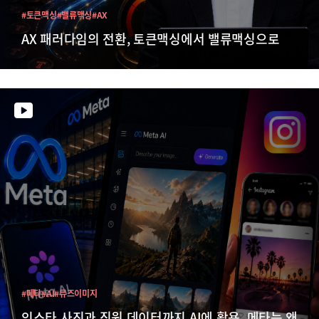
#토큰맥싱
#밸류맥싱
#AX
AX 패러다임의 전환, 토큰맥싱에서 밸류맥싱으로
#메타
#AI
#뮤즈이미지
인스타 사진과 직원 데이터까지 AI에 활용, 메타는 왜