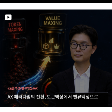
#토큰맥싱
#밸류맥싱
#AX
AX 패러다임의 전환, 토큰맥싱에서 밸류맥싱으로