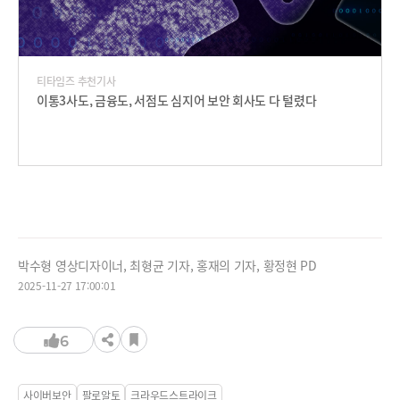
티타임즈 추천기사
이통3사도, 금융도, 서점도 심지어 보안 회사도 다 털렸다
박수형 영상디자이너, 최형균 기자, 홍재의 기자, 황정현 PD
2025-11-27 17:00:01
6
사이버보안
팔로알토
크라우드스트라이크