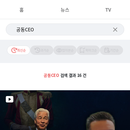
홈
뉴스
TV
최신순
과거순
많이본순
북마크순
기간순
공동CEO
검색 결과 16 건