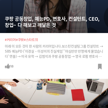
쿠팡 공동창업, 예능PD, 변호사, 컨설턴트, CEO, 
창업~ 다 해보고 깨달은 것
#커리어
#쿠팡
#스타트업
아래 이 모든 것이 한 사람의 커리어입니다.보스턴컨설팅그룹 컨설턴트 →
SBS 예능PD ('이경실‧이성미의 진실게임' '야심만만 만명에게 물었습니
다' 연출) → 미국 유학 → 김범석과 쿠팡 공동창업 → 영국 로펌 변호사 →
스웨덴교육회사 에듀케이션퍼스트 한국지사장 → 스타트업 창업.바로 윤
선주 짠컴퍼니 대표의 20여년 커리어입니다. 윤 대표는 무슨 동기로 7개
18
커리어를 헤쳐나간 걸까요? “큰 물보다 다른 물을 찾아서” “어차피 후회하
겠지만 덜 후회할 것을 찾아서”라는 윤 대표의 인생 궤적을 들어보시죠.