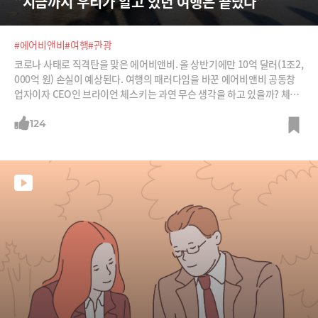
"지금까지 우리가 알고 있던 여행은 끝났다"
#에어비앤비
#여행
#관광
코로나 사태로 직격탄을 맞은 에어비앤비. 올 상반기에만 10억 달러(1조2,
000억 원) 손실이 예상된다. 여행의 패러다임을 바꾼 에어비앤비 공동창
업자이자 CEO인 브라이언 체스키는 과연 무슨 생각을 하고 있을까? 체스
키는 “12년간 지은 건물이 4주 만에 무너지는 기분”이라며 설령 코로나 사
태가 끝나더라도 여행 목적지, 여행 방식이 180도 바뀔 것이라고 말했다.
124
지금까지 우리가 알던 여행은 끝났다. 체스키는 최근 샌프란시스코 자택에
서 ‘줌’으로 가진 악시오스 인터뷰에서 “여행은 절대로 코로나 사태 이전으
로 돌아가지