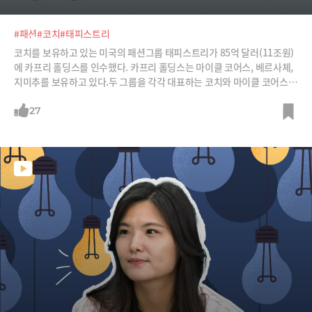
#패션
#코치
#태피스트리
코치를 보유하고 있는 미국의 패션그룹 태피스트리가 85억 달러(11조원)
에 카프리 홀딩스를 인수했다. 카프리 홀딩스는 마이클 코어스, 베르사체,
지미추를 보유하고 있다.두 그룹을 각각 대표하는 코치와 마이클 코어스는
2010년대 초반까지 미국에서 10년 이상 '핸드백 전쟁'을 벌여왔던 라이벌
이다. 그러면서 비슷한 전철을 밟아왔다.① 한때는 명품 대접을 받다가 상
27
장 이후 매스티지(Masstige, Mass + Prestige, 대중적인 명품) 브랜드로
전략을 전환했다.② 단기수익에 대한 압박에 잦은 할인 행사를 펼치다 오
히려 명품 이미지에 타격을 받았다.③ 엄마들이 드는 중저가 가방이라는
인식 때문에 젊은 소비자들의 외면을 받았다.그런데 현재 두 브랜드의 상
황은 정반대다. 2023년 1분기 마이클 코어스의 매출은 전년 대비 10.9%
감소한 9억1000만달러인 반면 코치는 7% 증가한 11억4000만달러.특히
마이클 코어스는 여전히 외면받고 있지만 Y2K(2000년대) 유행을 등에 업