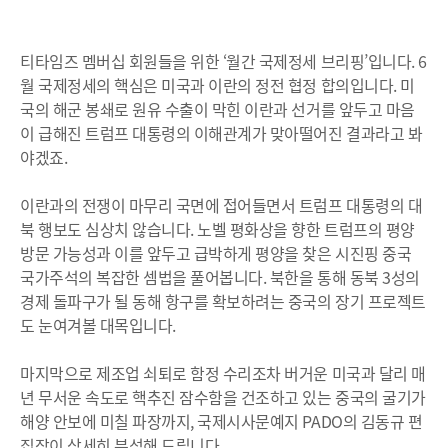
티타임즈 멤버십 회원들을 위한 ‘월간 국제정세 브리핑’입니다. 6
월 국제정세의 핵심은 미국과 이란의 정전 협정 합의입니다. 미
국의 해군 봉쇄로 원유 수출이 막힌 이란과 선거를 앞두고 마음
이 급해진 트럼프 대통령의 이해관계가 맞아떨어진 결과라고 봐
야겠죠.
이란과의 전쟁이 마무리 국면에 접어들면서 트럼프 대통령의 대
북 행보도 심상치 않습니다. 노벨 평화상을 향한 트럼프의 평양
방문 가능성과 이를 앞두고 급박하게 평양을 찾은 시진핑 중국
국가주석의 복잡한 셈법을 풀어봅니다. 북한을 통해 동북 3성의
경제 돌파구가 될 동해 항구를 확보하려는 중국의 장기 프로젝트
도 눈여겨볼 대목입니다.
마지막으로 제조업 쇠퇴로 함정 수리조차 버거운 미국과 달리 매
년 무서운 속도로 핵추진 잠수함을 건조하고 있는 중국의 굴기가
해양 안보에 미칠 파장까지, 국제시사문예지 PADO의 김동규 편
집장이 상세히 분석해 드립니다.