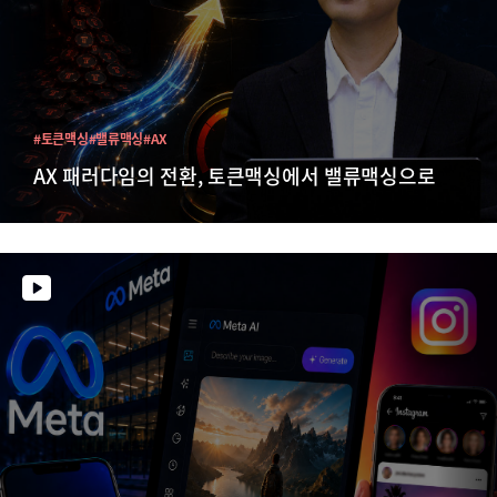
#토큰맥싱
#밸류맥싱
#AX
AX 패러다임의 전환, 토큰맥싱에서 밸류맥싱으로