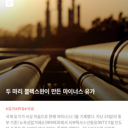
두 마리 블랙스완이 만든 마이너스 유가
#유가
#원유
#석유
국제 유가가 사상 처음으로 한때 마이너스(-)를 기록했다. 지난 19일(미 동
부 기준) 뉴욕상업거래소(NYMEX)에서 서부텍사스산원유(WTI) 5월 인도