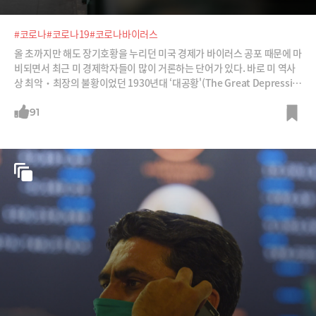
#코로나
#코로나19
#코로나바이러스
올 초까지만 해도 장기호황을 누리던 미국 경제가 바이러스 공포 때문에 마
비되면서 최근 미 경제학자들이 많이 거론하는 단어가 있다. 바로 미 역사
상 최악‧최장의 불황이었던 1930년대 ‘대공황'(The Great Depressio
n)이다. 미 증시가 제로 금리, 무제한 양적 완화, 미 GDP의 10%에 해당하
는 2조 달러(2,454조 원) 경기 부양이라는 3종 세트로 일시 반등하긴 했지
91
만, 장기 불황이 불가피하다는 것이다.과연 코로나바이러스가 ‘제2의 대공
황’의 도화선이 될까? 만일 그렇다면 관성과 워낙 많이 풀린 돈의