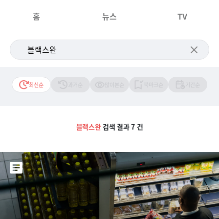
홈
뉴스
TV
최신순
과거순
많이본순
북마크순
기간순
블랙스완
검색 결과 7 건