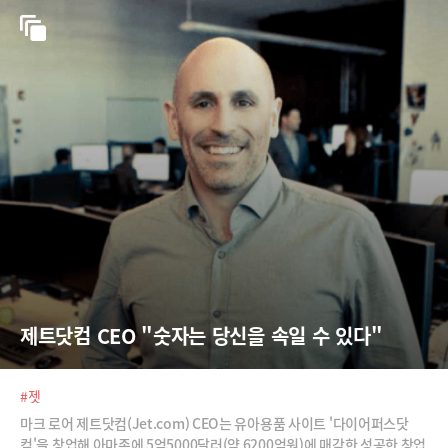
제트닷컴 CEO "숫자는 당신을 속일 수 있다"
#젯
마크 로어 제트닷컴(Jet.com) CEO는 유아용품 사이트 '다이어퍼스닷
컴'을 창업해 아마존에 5억5000달러(약 6200억원)에 매각한 성공한 창업