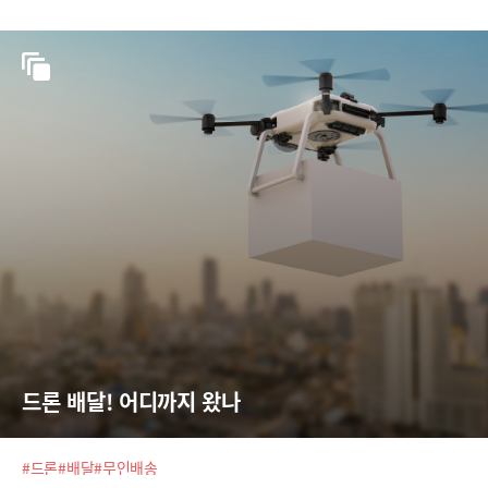
드론 배달! 어디까지 왔나
#드론
#배달
#무인배송