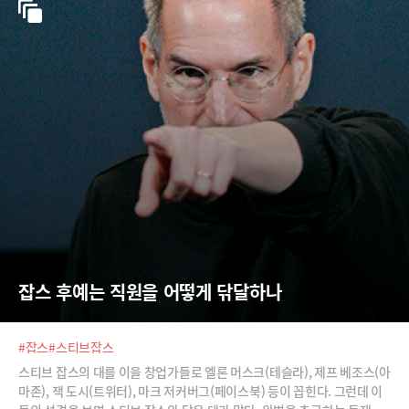
잡스 후예는 직원을 어떻게 닦달하나
#잡스
#스티브잡스
스티브 잡스의 대를 이을 창업가들로 엘론 머스크(테슬라), 제프 베조스(아
마존), 잭 도시(트위터), 마크 저커버그(페이스북) 등이 꼽힌다. 그런데 이