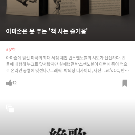
아마존은 못 주는 '책 사는 즐거움'
#문학
아마존에 맞선 미국의 최대 서점 체인 반스앤노블의 시도가 신선하다. 킨
들에 대항해 누크로 맞서봤지만 실패했던 반스앤노블이 이번에 종이 백으
로 온라인 공룡에 맞선다. /그래픽=박의정 디자이너, 사진=Let's CC, 반스
앤노블
12