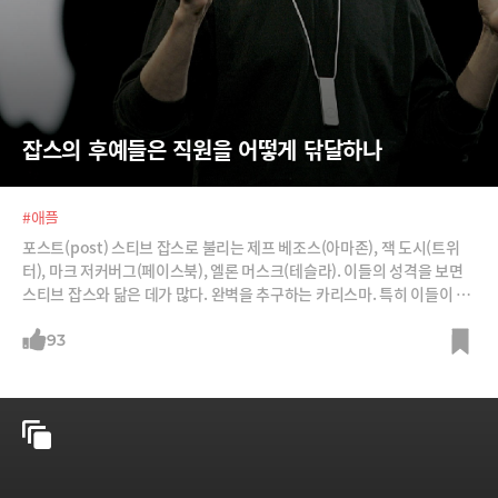
잡스의 후예들은 직원을 어떻게 닦달하나
#애플
포스트(post) 스티브 잡스로 불리는 제프 베조스(아마존), 잭 도시(트위
터), 마크 저커버그(페이스북), 엘론 머스크(테슬라). 이들의 성격을 보면
스티브 잡스와 닮은 데가 많다. 완벽을 추구하는 카리스마. 특히 이들이 직
원들에게 대할 때 그 카리스마가 드러난다. /사진=블룸버그, 잭 도시 트위
터, Lets cc
93