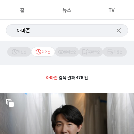
홈
뉴스
TV
최신순
과거순
많이본순
북마크순
기간순
아마존
검색 결과 476 건