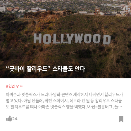
“굿바이 할리우드” 스타들도 안다
#할리우드
아마존과 넷플릭스가 드라마·영화 콘텐츠 제작에서 나서면서 할리우드가
떨고 있다. 아담 샌들러, 케빈 스페이시, 데보라 앤 월 등 할리우드 스타들
도 할리우드를 떠나 아마존·넷플릭스 행을 택했다./사진=블룸버그, 플리
커, 영화 엑스맨 스틸컷.
24