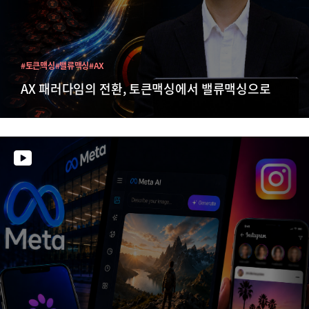
#토큰맥싱
#밸류맥싱
#AX
AX 패러다임의 전환, 토큰맥싱에서 밸류맥싱으로