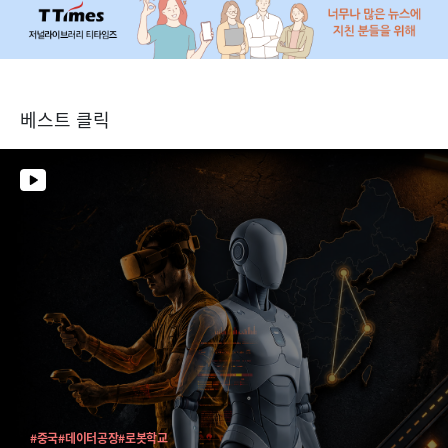
베스트 클릭
#중국
#데이터공장
#로봇학교