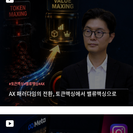
#토큰맥싱
#밸류맥싱
#AX
AX 패러다임의 전환, 토큰맥싱에서 밸류맥싱으로