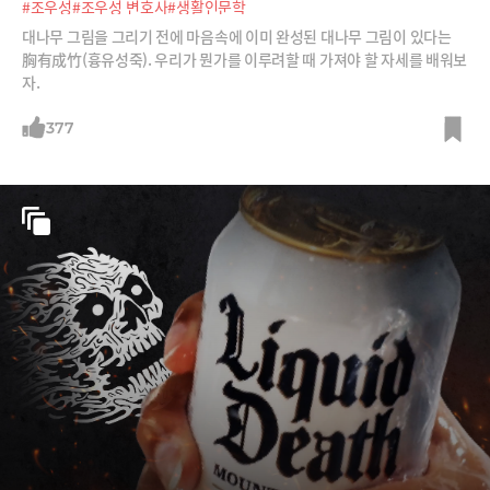
#조우성
#조우성 변호사
#생활인문학
대나무 그림을 그리기 전에 마음속에 이미 완성된 대나무 그림이 있다는
胸有成竹(흉유성죽). 우리가 뭔가를 이루려할 때 가져야 할 자세를 배워보
자.
377