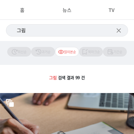
홈
뉴스
TV
최신순
과거순
많이본순
북마크순
기간순
그림
검색 결과 99 건