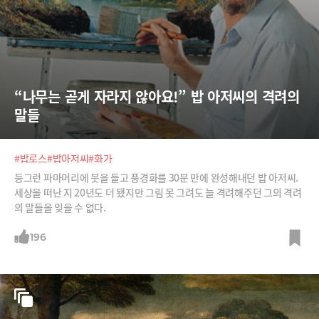
“나무는 곧게 자라지 않아요!” 밥 아저씨의 격려의 
말들
#밥로스
#밥아저씨
#화가
둥그런 파마머리에 붓을 들고 풍경화를 30분 만에 완성해내던 밥 아저씨.
세상을 떠난 지 20년도 더 됐지만 그림 못 그려도 늘 격려해주던 그의 격려
의 말들을 잊을 수 없다.
196