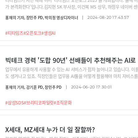
가 본격화한다’입니다.김지현 SK 부사장, 이건복 MS 상무, 하정우 네이버 
삼성SDS 상무 등 티타임즈 유튜브에서 큰 호응을 얻은 전문가들이 스피커로 
홍재의 기자, 장민주 PD, 박의정 영상디자이너
2024-08-20 17:43:57
종천, 신동형 팀장, 오순영 전 KB AI센터장, 국내 대표적인 진화학자 장대익
총괄, 황재선 SK디스커버리 부사장, 윤종영 국민대 소프트웨어융합대 교수도
#티타임즈
#오픈토크
#생성AI
을 세우는 데 큰 도움이 될 것이라고 기대합니다. 많은 참여 부탁드립니다.□ 장
구 영동대로 513)□ 인원 : 170명 (선착순 등록으로 조기 마감될 수 있습니다)□ 신청
8/20733□ 참가
빅테크 경력 '도합 90년' 선배들이 추천해주는 AI로
업무에서 유용하게 사용할 수 있는 AI 서비스가 점차 늘어나고 있습니다. 
도 생겨나고 있죠. 직장인들은 업무용 AI툴을 어떻게 활용해야 마치 자비스
갈 수 있을까요?구글, 삼성, 블리자드 등 글로벌 IT대기업에서 오랜 경험을 쌓
홍재의 기자, 강기훈 PD, 장민주 PD
2024-06-20 17:30:01
하는 방법 그리고 앞으로 AI에 일자리를 빼앗기지 않을 노하우 말이죠.
#삼성SDS
#브리티코파일럿
#조직문화
X세대, MZ세대 누가 더 일 잘할까?