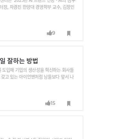
센터장, 차경진 한양대 경영학부 교수, 김정민
등판합니다. 강정수 박사와 30년 개발자 박
 가천대 창업대학장, 황성현 전 카카오 인사
 패널로 만나실 수 있습니다.내년 사업전략
9
소 : 코엑스 컨퍼런스룸 402호 (서울 강남
 : https://event-us.kr/m/8961
 일 잘하는 방법
이를 도입해 기업의 생산성을 혁신하는 회사들
를 갖고 있는 아이언맨처럼 남들보다 앞서 나
은 선배들이 알려줍니다. AI를 활용해 일 잘
15