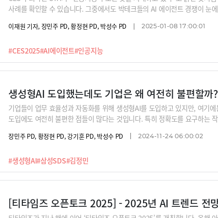
사례를 확인할 수 있습니다. 그중에서도 박테크들의 AI 에이전트 경쟁이 눈에
전트 생태계를, 마이크로소프트는 업무에서, 아마존은 알렉사를 통해 홈에
이재원 기자, 장민주 PD, 황정현 PD, 박성수 PD
2025-01-08 17:00:01
수 있습니다. 특히 삼성SDS의 업무용 AI 에이전트가 큰 주목을 받았습니다.
‘패브릭스’, 개인화한 퍼스널 에이전트를 탑재한 ‘브리티 코파일럿’, 그리고
#CES2025
#AI에이전트
#인공지능
폼’까지 관람객들의 큰 관심을 끌었는데요. 하나씩 살펴보도록 하겠습니다.
생성형AI 도입했는데도 기업은 왜 여전히 불편할까?
기업들이 업무 효율성과 자동화를 위해 생성형AI를 도입하고 있지만, 여기에는
도입에도 여전히 불편한 점들이 많다는 것입니다. 특히 정확도를 요구하는 작업
S 김정민 상무는 “확률을 기본으로 하는 생성형AI 기술의 불완벽함은 인간이
장민주 PD, 황정현 PD, 강기훈 PD, 박성수 PD
2024-11-24 06:00:02
는 노력도 중요하지만 자동화 프로세스를 설계하는 데 있어서는 사람의 개입
#생성형AI
#삼성SDS
#김정민
[티타임즈 오픈토크 2025] - 2025년 AI 트렌드 전
티타임즈가 지난 해에 이어 ‘티타임즈 오픈토크 2025’를 개최합니다. 올해 아젠다