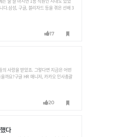
에는 술 잘 마시면 1등 직원인 시대도 있었
니다.삼성, 구글, 블리자드 등을 겪은 선배 3
그 세대 직장인과 지금의 직장인 중 정말 '일
17
더들의 사랑을 받았죠. 그렇다면 지금은 어떤
을까요?구글 HR 매니저, 카카오 인사총괄
부터 들어봅니다. 과연 지금 일잘러, 미래의
바뀔 거라는 것입니다.
20
동했다