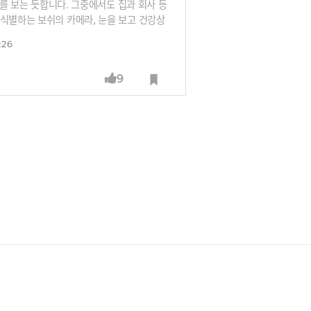
미를 보는 듯합니다. 그중에서도 집과 회사 등
 식별하는 보쉬의 카메라, 눈을 보고 건강상
 업무 효율화를 위한 삼성SDS의 생성AI 솔
:26
관심이 LLM(초거대언어모델)을 어떻게 도입
9