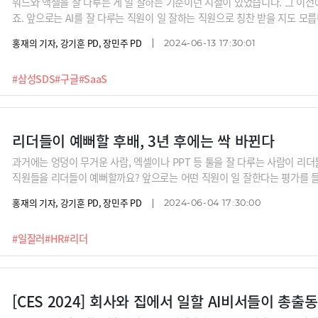
워드와 액셀을 잘 다루는 게 일 잘하는 기준이던 시절이 있었습니다. 그 이전
죠. 앞으로는 AI를 잘 다루는 직원이 일 잘하는 직원으로 칭찬 받을 지도 모릅
인에게 들어봅니다. 요새 일 잘하려면 잘 다뤄야 하는 툴은 무엇인지, 그리고 
홍재의 기자, 강기훈 PD, 장민주 PD
2024-06-13 17:30:01
잘러'는 어느 쪽인지 알아봅니다.
#삼성SDS
#구글
#SaaS
리더들이 예뻐할 후배, 3년 후에는 싹 바뀐다
과거에는 엉덩이 무거운 사람, 엑셀이나 PPT 등 툴을 잘 다루는 사람이 리
직원들을 리더들이 예뻐할까요? 앞으로는 어떤 직원이 일 잘한다는 평가를 들
등을 지낸 황성현 대표와 김정민 삼성SDS 상무, 박종천 전 삼성전자 상무로
홍재의 기자, 강기훈 PD, 장민주 PD
2024-06-04 17:30:00
일자러들은 어떤 사람들일까요? 중요한 것은 3~5년 뒷면 일잘러 기준이 싹 
#일잘러
#HR
#리더
[CES 2024] 회사와 집에서 일할 AI비서들이 총출