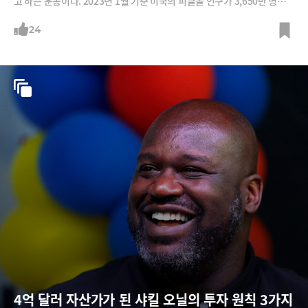
고 하는 운동이다. 2023년 1월 기준 미국의 피클볼 인구가 3,650만 명에
달한다. BBC는 미 스포츠산업협회를 인용해 “최근 5년 동안 피클볼을 하
는 인구가 연평균 11.5%씩 늘고 있다”며 “가까운 미래에 미국의 주요 스
24
포츠로 자리 잡을 수 있을 것”이라고 보도했다.피클볼이 처음 생겨난 것은
1965년이다. 미국 하원의원 조엘 프리처드가 지인들과 여름 휴가를 보내
던 중 발명했는데 반려견 이름(피클스)를 따서 명명했다.마이크로소프트
창업자 빌 게이츠가 대표적인 피클볼 애호가로 꼽힌다. 게이츠는 자신의
유튜브 채널에서 “피클볼이 등장한 지 50년이 지난 지금에야 인기를 얻고
있다는 사실이 놀랍다”고 말하기도 했다.최근에는 레오나르도 디카프리
오, 엠마 왓슨, 셀레나 고메즈 등 할리우드 배우와 마이클 펠프스, 톰 브래
디, 세레나 윌리엄스,
4억 달러 자산가가 된 샤킬 오닐의 투자 원칙 3가지