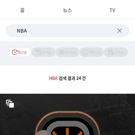
홈
뉴스
TV
최신순
과거순
많이본순
북마크순
기간순
NBA
검색 결과 24 건