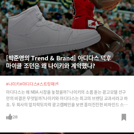
[박준영의 Trend & Brand] 아디다스 덕후 
마이클 조던은 왜 나이키와 계약했나?
#나이키
#아디다스
#스트릿패션
아디다스는 왜 NBA 시장을 놓쳤을까? 나이키의 소름 돋는 광고모델 선구
안의 비결은 무엇일까?나이키와 아디다스는 최고의 브랜딩 교과서라고 하
죠. 두 회사의 엎치락뒤치락 광고캠페인을 보면 흥미진진한 비하인드 스토
리도 많습니다.나이키와 아디다스 캠페인 대결을 분석하면서 브랜딩 인사
이트를 얻어보시죠.
28