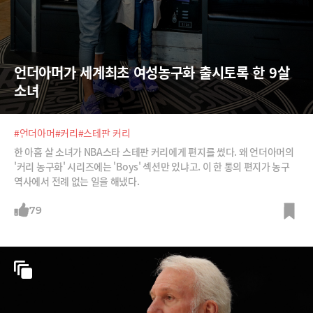
언더아머가 세계최초 여성농구화 출시토록 한 9살 
소녀
#언더아머
#커리
#스테판 커리
한 아홉 살 소녀가 NBA스타 스테판 커리에게 편지를 썼다. 왜 언더아머의
'커리 농구화' 시리즈에는 'Boys' 섹션만 있냐고. 이 한 통의 편지가 농구
역사에서 전례 없는 일을 해냈다.
79