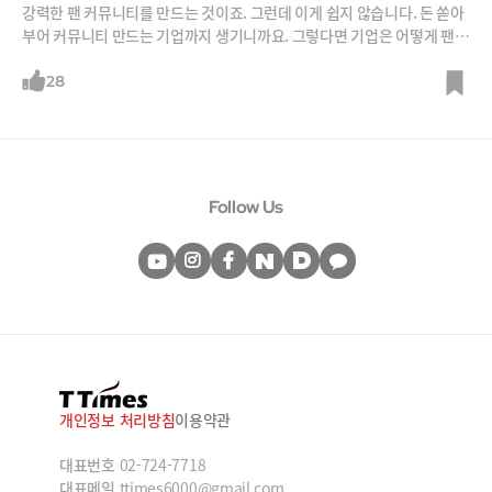
강력한 팬 커뮤니티를 만드는 것이죠. 그런데 이게 쉽지 않습니다. 돈 쏟아
부어 커뮤니티 만드는 기업까지 생기니까요. 그렇다면 기업은 어떻게 팬
커뮤니티를 만들어야 할까요? 비키 창업자이자 커뮤니티 비즈니스 산증인
인 호창성‧문지원 부부에게 들어봅니다. 최근 기업들이 레고블록처럼 소
28
셜, 게이미피케이션, 투표, NFT, 토큰 등을 조합해 커뮤니티를 구성하는
솔루션 회사 ‘캔’을 창업하기도 했습니다.
Follow Us
개인정보 처리방침
이용약관
대표번호
02-724-7718
대표메일
ttimes6000@gmail.com