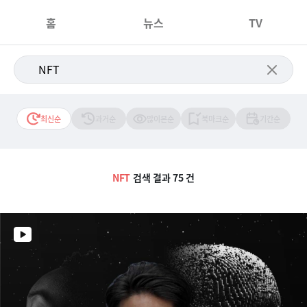
홈
뉴스
TV
최신순
과거순
많이본순
북마크순
기간순
NFT
검색 결과 75 건