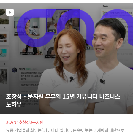
게 설계해야 하나?3강. 어떻게 커뮤니티 세계관을 설계할 것인가? (김동
은)4강. NFT를 활용한 커뮤니티, 어떻게 구축할 것인가?5강. 커뮤니티 구
축을 위한 토큰이코노미 설계 전략6강. 커뮤니티에 어떻게 다오의 운영원
리를 적용할 것인가?7강. 기업의 비즈니스와 커뮤니티를 어떻게 결합할 것
인가?8강. 1기업 1커뮤니티? 어떻게 팬을 분리해 커뮤니티화할 것인가?9
강. 커뮤니티 설계를 위한 실습강의[구매 안내]① 기업차원 B2B 구매-이
메일(ttimes6000@gma
호창성‧문지원 부부의 15년 커뮤니티 비즈니스 
노하우
#CAN
#호창성
#문지원
요즘 기업들의 화두는 ‘커뮤니티’입니다. 돈 쏟아붓는 마케팅의 대안으로