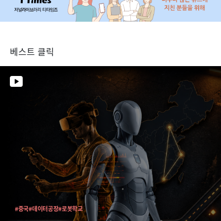
베스트 클릭
#중국
#데이터공장
#로봇학교