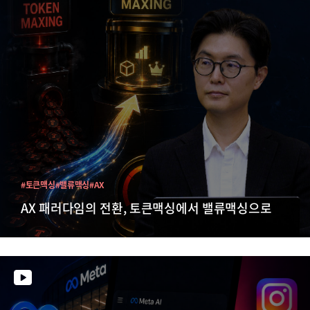
#토큰맥싱
#밸류맥싱
#AX
AX 패러다임의 전환, 토큰맥싱에서 밸류맥싱으로