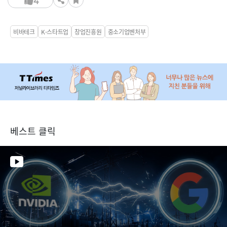
4
비바테크
K-스타트업
창업진흥원
중소기업벤처부
베스트 클릭