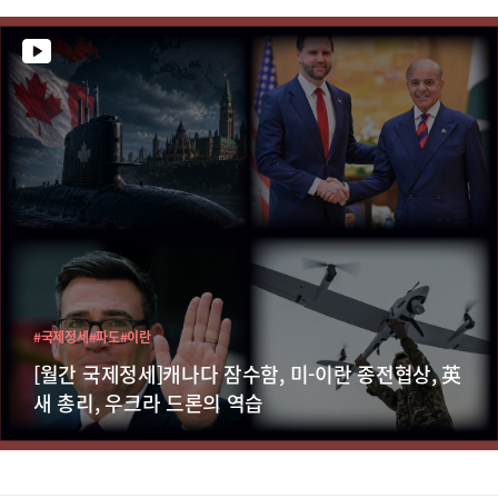
#국제정세
#파도
#이란
[월간 국제정세]캐나다 잠수함, 미-이란 종전협상, 英
새 총리, 우크라 드론의 역습