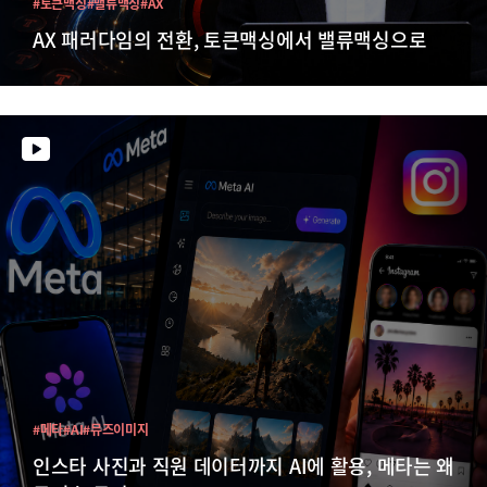
#토큰맥싱
#밸류맥싱
#AX
AX 패러다임의 전환, 토큰맥싱에서 밸류맥싱으로
#메타
#AI
#뮤즈이미지
인스타 사진과 직원 데이터까지 AI에 활용, 메타는 왜