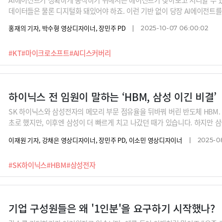
데이터들은 물론 디지털화 돼있어야 하죠. 이런 기반 없이 당장 AI에이전트를
는 일은 없습니다. 데이터를 클라우드화 하고, 기업 문화를 클라우드 기반으로
홍재의 기자, 박수형 영상디자이너, 장민주 PD
2025-10-07 06:00:02
빠르게 만들어보고 사용할 수 있었습니다. KT가 겪은 변화의 과정을 한 번 
#KT
#마이크로소프트
#AI디스커버리
하이닉스 전 임원이 말하는 ‘HBM, 삼성 이긴 비결’
SK 하이닉스와 삼성전자의 메모리 부문 점유율을 뒤바꿔 버린 반도체 HBM. 
초로 했지만, 이후엔 삼성이 더 빠르게 치고 나갔던 때가 있습니다. 하지만 삼
는 계속해서 개발한 덕에 AI 시대를 맞으며 빛을 볼 수 있었죠. 개발 난이도는 
이재원 기자, 강채은 영상디자이너, 장민주 PD, 이소민 영상디자이너
2025-08
게 이어갈 수 있었던 이유. 그리고 그 과정에서 반도체 엔지니어들이 실력을 
하이닉스의 성공 비결이 담긴 책 <신뢰 게임>의 저자 현순엽 전 SK 하이
#SK하이닉스
#HBM
#삼성전자
기업 구성원들은 왜 '1인분'을 요구하기 시작했나?