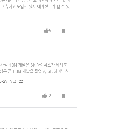
 구축하고 도입해 봤자 에이전트가 할 수 있
 바꿔왔던 KT는 그래서 AI에이전트를 더
들어보시죠.
5
사실 HBM 개발은 SK 하이닉스가 세계 최
성은 곧 HBM 개발을 접었고, SK 하이닉스
높고, 시장성은 낮은 HBM 개발을 10년 넘
-27 17:31:22
발휘할 수 있었던 배경은 무엇일까요? SK
닉스 기업문화담당 부사장에게 들어봅니다.
12