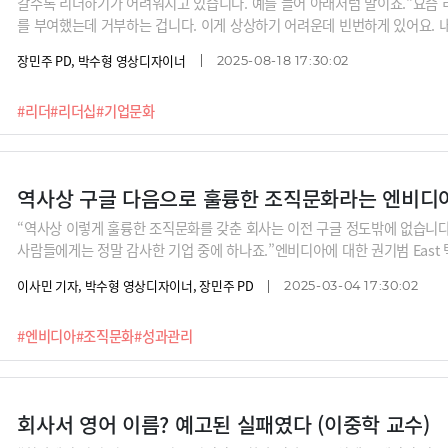
갈수록 리더하기가 어려워지고 있습니다. 예를 들어 아래처럼 말이죠.“요즘
를 부여했는데 거부하는 겁니다. 이게 상상하기 어려운데 빈번하게 있어요. 
것이죠.” “구성원들이 추구하는 가치중에 ‘1인분’이라는 게 있어요. ‘나는 1
장민주 PD, 박수형 영상디자이너
2025-08-18 17:30:02
면 좋겠다는 거예요.”동시에 리더의 역할이 바뀌어야 한다는 논의도 많습니다.
성을 높여야 한다는 것이죠. AI시대 리더의 어려움과 새로운 역할을 SK아카
#리더
#리더십
#기업문화
역사상 구글 다음으로 훌륭한 조직문화라는 엔비디
“역사상 이렇게 훌륭한 조직문화를 갖춘 회사는 이전 구글 정도밖에 없습니
사람들에게는 정말 감사한 기업 중에 하나죠.”엔비디아에 대한 권기범 East
부리지 않고, 모르는 것을 모른다고 해도 되는 ‘지적인 솔직함(Intellectual 
이사민 기자, 박수형 영상디자이너, 장민주 PD
2025-03-04 17:30:02
감화시키는 젠슨 황의 존재감이 역사상 구글 다음으로 가장 흘륭한 조직문화
#엔비디아
#조직문화
#성과관리
회사서 영어 이름? 예고된 실패였다 (이중학 교수)