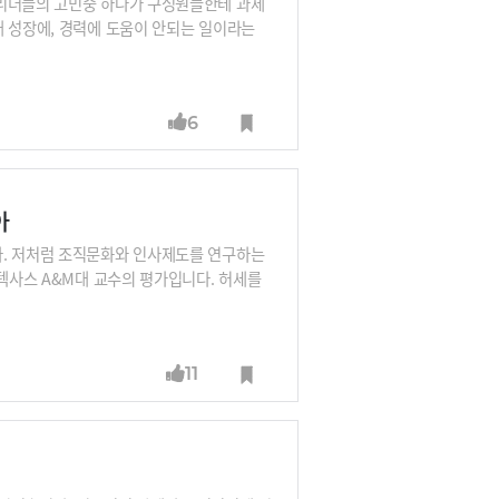
 리더들의 고민중 하나가 구성원들한테 과제
내 성장에, 경력에 도움이 안되는 일이라는
인분을 할테니, 리더도 적어도 1인분을 했으
 매니징을 줄이고, 현장에 개입하고, 전문
데미 임창현 박사와 알아봅니다.
6
아
다. 저처럼 조직문화와 인사제도를 연구하는
 텍사스 A&M대 교수의 평가입니다. 허세를
Honesty)’, 그리고 직원을 돕고 구성원들을
를 가지게 된 원동력이라는 것입니다.
11