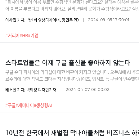
“회사에서 영어 이름 부르면 수평적인 문화가 된다고요? 실패는 예정된 결
어 이름을 부른다고 바뀌지 않아요. 실리콘밸리 문화가 수평적이라고요? 실
즈가 카카오 계열사에서 처음으로 영어 이름 부르는 것을 없애기로 했습니다.
이사민 기자, 박선희 영상디자이너, 장민주 PD
2024-09-05 17:30:01
했죠..과연 진정한 수평적 문화는 어떻게 만들어질 수 있을까요? AI까지 직
떻게 바뀌어야 할까요? 이중학 가천대 경영학부 교수에게 들어봅니다.
#커리어
#HR
#기업
스타트업들은 이제 구글 출신을 좋아하지 않는다
구글 순다 피차이의 리더십에 대한 비판이 커지고 있습니다. 오픈AI에 AI 
료주의에 대한 책임도 크다는 지적입니다.웨이즈, 앱시트 등 구글이 인수했던 
라벨과 복지에 익숙해진 직원들이 연봉과 승진에 도움이 되는 일만 하려고 한
배소진 기자, 박의정 디자인기자
2024-04-07 06:00:02
비판하면서 구글을 떠났습니다. 그 이유의 상당부분이 누구의 기분도 상하지 
안마다 결정을 미루는 피차이의 리더십때문이라는 지적입니다.
#구글
#제미나이
#생성형AI
10년전 한국에서 재벌집 막내아들처럼 비즈니스 