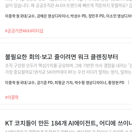
실이 있습니다. 왜 공공조직은 AI·DX 트렌드에 빠르게 적응하지 못할까요?
에서 경험한 조직의 병목과 리더십 문화 요인을 분석합니다.
이중학 동국대/교수, 강채은 영상디자이너, 박성수 PD, 장민주 PD, 이소민 영상디
#공공기관
#AX
#리더십
불필요한 회의·보고 줄이려면 워크 클렌징부터
조직 구성원 모두가 핵심가치를 공유하며 그에 기반한 의사 결정을 내리는 '
가장 중요할까요?권석균 SK아카데미 RF는 우선 리더가 말하는 방식, 일하
회사의 핵심 가치를 리더의 언어를 통해 구성원들이 일상에서 언제나 체감할 
이중학 동국대/교수, 강기훈 PD, 최형균 기자, 박수형 영상디자이너, 황정현 PD
보며 불필요한 회의나 보고를 정기적으로 대청소해야 한다는 거죠.
#이중학
KT 코치들이 만든 184개 AI에이전트, 어디에 쓰이
AI에이전트가 정확하게 동작하기 위해서는 에이전트가 찾아보고 처리할 수 