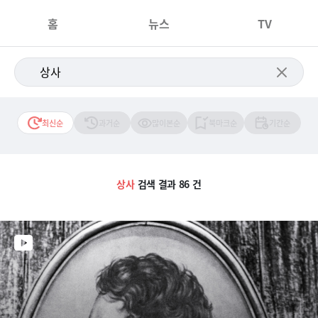
홈
뉴스
TV
최신순
과거순
많이본순
북마크순
기간순
상사
검색 결과 86 건