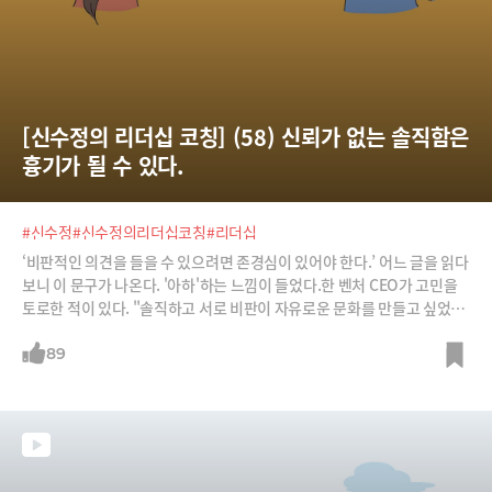
[신수정의 리더십 코칭] (58) 신뢰가 없는 솔직함은 
흉기가 될 수 있다.
#신수정
#신수정의리더십코칭
#리더십
‘비판적인 의견을 들을 수 있으려면 존경심이 있어야 한다.’ 어느 글을 읽다
보니 이 문구가 나온다. '아하'하는 느낌이 들었다.한 벤처 CEO가 고민을
토로한 적이 있다. "솔직하고 서로 비판이 자유로운 문화를 만들고 싶었습
니다. 그래서 서로 솔직하게 비판하고 피드백하라고 했습니다. 그런데 결
국 서로 공격을 하면서 마음이 상했죠. 오히려 조직이 깨져버렸습니다. 뭐
89
가 잘못된 것일까요?"한번 생각해보자. 어떤 사람이 여러분들에게 솔직한
피드백을 줄 때 여러분의 태도와 반응을 떠올려보시라. 잘 생각해보면 피
드백의 내용은 그리 중요한 게 아님을 확인하게 될 것이다. 오히려 '누가 피
드백을 주었는가'에 따라 반응이 달라졌음을 발견하게 될 것이다. 같은 피
드백이라도 내가 존경하는 사람이 주면 감사하다. 오히려 한마디라도 더
새겨서 나를 개선하고 싶어진다. 그러나 만일 존경하는 사람이 아니었다