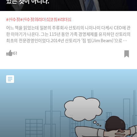
있는 것이 아니다.
#신수정
#신수정의리더십코칭
#리더십
어느 책을 읽었는데 일본의 주류회사 산토리의 니이나미 다케시 CEO에 관
한 이야기가 나온다. 그는 115년 동안 가족 경영체제를 유지하던 산토리의
최초의 전문경영인이었다.2014년 산토리가 ‘짐 빔(Jim Beam)’으로 유명
한 미국의 대표적인 위스키 회사 빔을 인수할 때였다. 산토리는 100여 년
역사였지만 글로벌 주류시장에선 매출 규모 15위에 불과했다. 반면 빔은 4
61
위였다. 인수 가격 역시 당시 160억 달러(17조 원)로 너무 비싸다는 평가
가 많았다.기자가 물었다. "합병을 하면 무슨 시너지가 있습니까?" 다케시
사장은 이렇게 답했다고 한다. “지금은 그 질문에 답할 수 없습니다. 시너
지는 '자, 여기 있습니다.' 하듯이 정해진 곳에 있는 것이 아닙니다. 제가 만
들어가야 하는 것입니다.”다케시 사장은 빔을 인수한 후 빔의 제조 현장으
로 곧장 달려갔다. 그리고는 이렇게 말했다. "우리는 빔의 방식을 배우고
싶습니다."라고. 흥미롭게도 과거 빔 사장들은 현장에 얼굴을 내민 적도