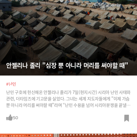
안젤리나 졸리 "심장 뿐 아니라 머리를 써야할 때"
#난민
난민 구호에 헌신해온 안젤리나 졸리가 7일(현지시간) 시리아 난민 사태와
관련, 더타임즈에 기고문을 실었다. 그녀는 세계 지도자들에게 "이제 가슴
뿐 아니라 머리를 써야할 때"라며 “난민 수용을 넘어 시리아분쟁을 끝낼
정치적 해법이 필요하다”고 강조했다. /사진=블룸버그, AFPBBNews=뉴
스1, 유엔난민기구 홈페이지
50