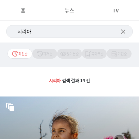
홈
뉴스
TV
최신순
과거순
많이본순
북마크순
기간순
시리아
검색 결과 14 건