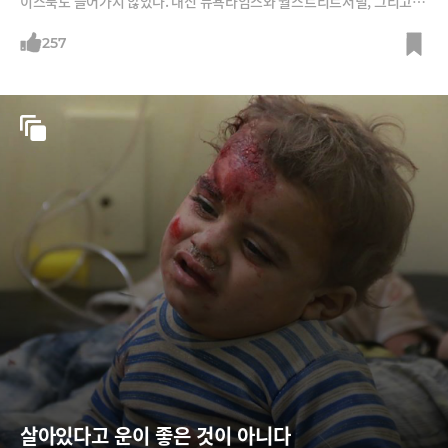
이스북도 들어가지 않았다. 대신 뉴욕타임스와 월스트리트저널, 그리고 샌
프란시스코 지역신문인 ‘샌프란시스코 클로니클’ 등 3개 신문만 매일 아침
40분씩 읽었다. 그는 최근 '두 달 간 종이신문으로 뉴스를 접하면서 내가
257
배운 것'이라는 제목의 칼럼으로 자신의 경험을 소개했다.""플로리다 총격
사건을 처음 접한 건 스마트워치 알람을 통해서였다. 모든 뉴스앱 알림을
껐지만 이 충격적인 뉴스는 어떻게든 내 삶에 파고들 방법을 찾은 모양이
다. 하지만 그 뒤 24간 동안 나는 그 사건에 대해 어떤 것도 듣지 못했다.나
는 많은 이야기들을 놓쳤다. 범인이 좌파 무정부주의자라든가, IS멤버라든
가 하는 각종 가짜 뉴스와 거짓선동 말이다. 언론들은 이름이 공개되기도
전에 그를 시리아 저항단체와 연결시켰고, 버니 샌더스를 포함한 민주당
의원들까지 이 사건이 올해
살아있다고 운이 좋은 것이 아니다