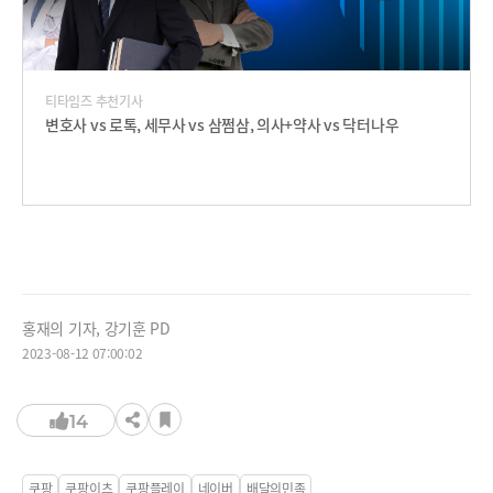
티타임즈 추천기사
변호사 vs 로톡, 세무사 vs 삼쩜삼, 의사+약사 vs 닥터나우
홍재의 기자, 강기훈 PD
2023-08-12 07:00:02
14
쿠팡
쿠팡이츠
쿠팡플레이
네이버
배달의민족