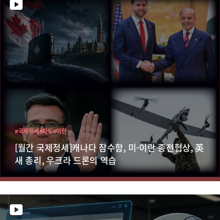
#국제정세
#파도
#이란
[월간 국제정세]캐나다 잠수함, 미-이란 종전협상, 英
새 총리, 우크라 드론의 역습