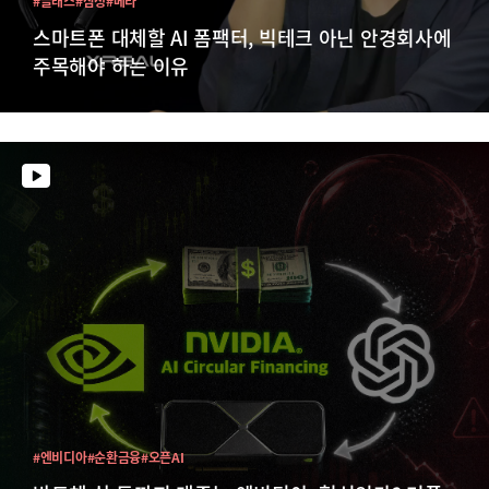
#글래스
#삼성
#메타
스마트폰 대체할 AI 폼팩터, 빅테크 아닌 안경회사에
주목해야 하는 이유
#엔비디아
#순환금융
#오픈AI