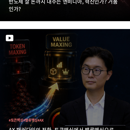
반도체 살 돈까지 대주는 엔비디아, 혁신인가? 거품
인가?
#토큰맥싱
#밸류맥싱
#AX
AX 패러다임의 전환, 토큰맥싱에서 밸류맥싱으로