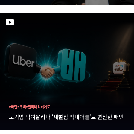
#배민
#우버
#딜리버리히어로
모기업 먹여살리다 '재벌집 막내아들'로 변신한 배민