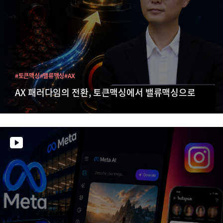
#토큰맥싱
#밸류맥싱
#AX
AX 패러다임의 전환, 토큰맥싱에서 밸류맥싱으로