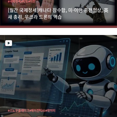
#국제정세
#파도
#이란
[월간 국제정세]캐나다 잠수함, 미-이란 종전협상, 英
새 총리, 우크라 드론의 역습
#스노우플레이크
#에이전틱AI
#데이터