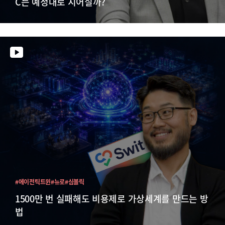
C는 예정대로 지어질까?
#에이전틱트윈
#뉴로
#심볼릭
1500만 번 실패해도 비용제로 가상세계를 만드는 방
법