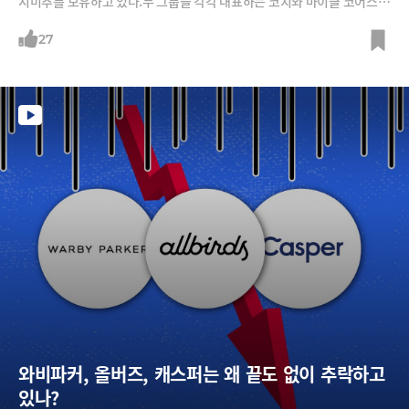
지미추를 보유하고 있다.두 그룹을 각각 대표하는 코치와 마이클 코어스는
2010년대 초반까지 미국에서 10년 이상 '핸드백 전쟁'을 벌여왔던 라이벌
이다. 그러면서 비슷한 전철을 밟아왔다.① 한때는 명품 대접을 받다가 상
27
장 이후 매스티지(Masstige, Mass + Prestige, 대중적인 명품) 브랜드로
전략을 전환했다.② 단기수익에 대한 압박에 잦은 할인 행사를 펼치다 오
히려 명품 이미지에 타격을 받았다.③ 엄마들이 드는 중저가 가방이라는
인식 때문에 젊은 소비자들의 외면을 받았다.그런데 현재 두 브랜드의 상
황은 정반대다. 2023년 1분기 마이클 코어스의 매출은 전년 대비 10.9%
감소한 9억1000만달러인 반면 코치는 7% 증가한 11억4000만달러.특히
마이클 코어스는 여전히 외면받고 있지만 Y2K(2000년대) 유행을 등에 업
와비파커, 올버즈, 캐스퍼는 왜 끝도 없이 추락하고 
있나?