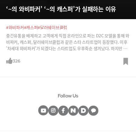
‘~의 와비파커’ ‘~의 캐스퍼’가 실패하는 이유
#와비파커
#캐스퍼
#달러쉐이브클럽
중간유통을 배제하고 고객에게 직접 온라인으로 파는 D2C 모델을 통해 와
비파커, 캐스퍼, 달러쉐이브클럽과 같은 스타 스타트업이 등장했다. 이후
'차세대 와비파커'가 되겠다는 스타트업도 우후죽순 생겨났다. 하지만 원
조가 성공한다고 그 모델이 반드시 또 먹히란 법은 없다.
326
Follow Us