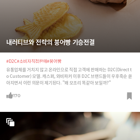
내러티브와 전략의 붕어빵 기승전결
#D2C
#소비자직접판매
#붕어빵
유통업체를 거치지 않고 온라인으로 직접 고객에 판매하는 D2C(Direct t
o Customer) 모델. 캐스퍼, 와비파커 이후 D2C 브랜드들이 우후죽순 쏟
아지면서 이런 의문이 제기된다. "왜 모조리 똑같아 보일까?"
170