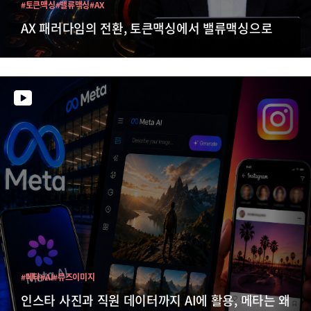
#토큰맥싱
#밸류맥싱
#AX
AX 패러다임의 전환, 토큰맥싱에서 밸류맥싱으로
#메타
#AI
#뮤즈이미지
인스타 사진과 직원 데이터까지 AI에 활용, 메타는 왜