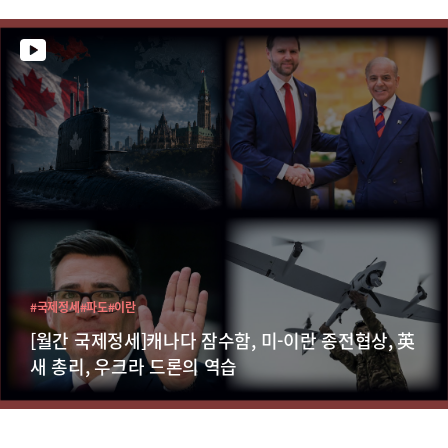
#국제정세
#파도
#이란
[월간 국제정세]캐나다 잠수함, 미-이란 종전협상, 英
새 총리, 우크라 드론의 역습