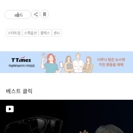
6
스타트업
스톡옵션
플렉스
센시
베스트 클릭