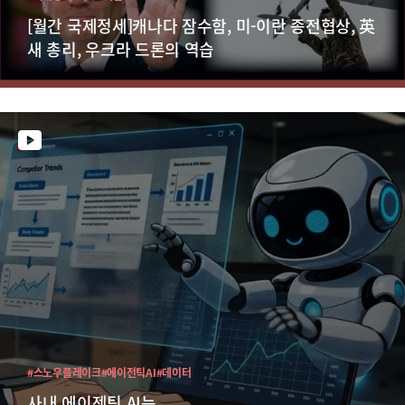
[월간 국제정세]캐나다 잠수함, 미-이란 종전협상, 英
새 총리, 우크라 드론의 역습
#스노우플레이크
#에이전틱AI
#데이터
사내 에이젠틱 AI는