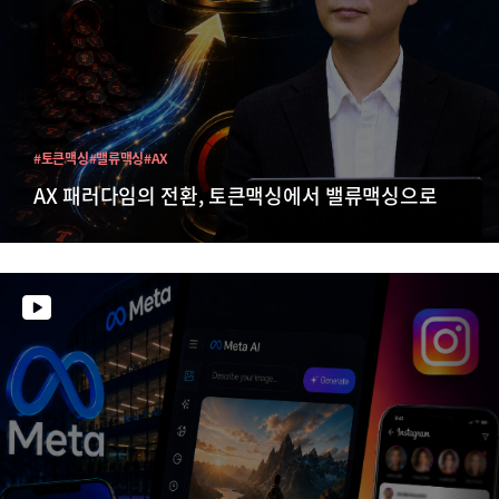
#토큰맥싱
#밸류맥싱
#AX
AX 패러다임의 전환, 토큰맥싱에서 밸류맥싱으로