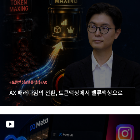
#토큰맥싱
#밸류맥싱
#AX
AX 패러다임의 전환, 토큰맥싱에서 밸류맥싱으로