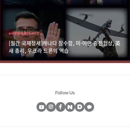
#국제정세
#파도
#이란
[월간 국제정세]캐나다 잠수함, 미-이란 종전협상, 英
새 총리, 우크라 드론의 역습
Follow Us