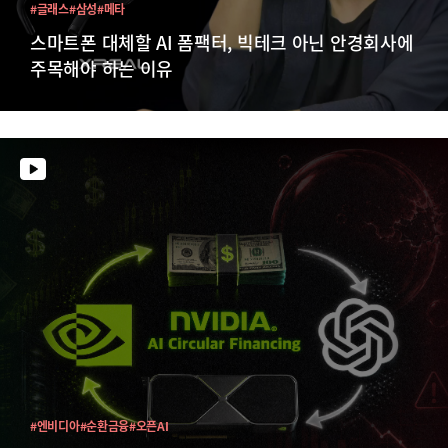
#글래스
#삼성
#메타
스마트폰 대체할 AI 폼팩터, 빅테크 아닌 안경회사에
주목해야 하는 이유
#엔비디아
#순환금융
#오픈AI