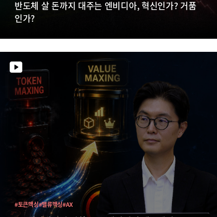
반도체 살 돈까지 대주는 엔비디아, 혁신인가? 거품
인가?
#토큰맥싱
#밸류맥싱
#AX