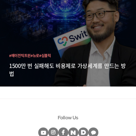
#에이전틱트윈
#뉴로
#심볼릭
1500만 번 실패해도 비용제로 가상세계를 만드는 방
법
Follow Us