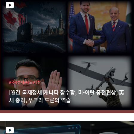
#국제정세
#파도
#이란
[월간 국제정세]캐나다 잠수함, 미-이란 종전협상, 英
새 총리, 우크라 드론의 역습