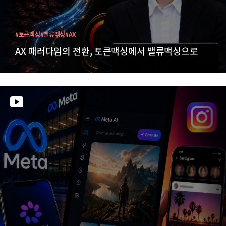
#토큰맥싱
#밸류맥싱
#AX
AX 패러다임의 전환, 토큰맥싱에서 밸류맥싱으로