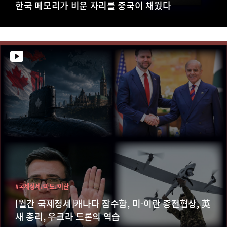
한국 메모리가 비운 자리를 중국이 채웠다
#국제정세
#파도
#이란
[월간 국제정세]캐나다 잠수함, 미-이란 종전협상, 英
새 총리, 우크라 드론의 역습